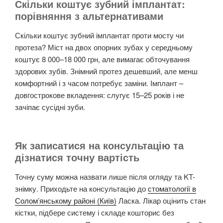
Скільки коштує зубний імплантат:
порівняння з альтернативами
Скільки коштує зубний імплантат проти мосту чи
протеза? Міст на двох опорних зубах у середньому
коштує 8 000–18 000 грн, але вимагає обточування
здорових зубів. Знімний протез дешевший, але менш
комфортний і з часом потребує заміни. Імплант –
довгострокове вкладення: слугує 15–25 років і не
зачіпає сусідні зуби.
Як записатися на консультацію та
дізнатися точну вартість
Точну суму можна назвати лише після огляду та KT-
знімку. Приходьте на консультацію до
стоматології в
Солом’янському районі (Київ)
Ласка. Лікар оцінить стан
кістки, підбере систему і складе кошторис без