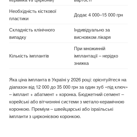
Необхідність кісткової
Додає 4 000–15 000 грн
пластики
Складність клінічного
Індивідуально за
випадку
висновком лікаря
При множинній
Кількість імплантів
імплантації – нерідко
знижка
Яка ціна імпланта в Україні у 2026 році: орієнтуйтеся на
діапазон від 12 000 до 35 000 грн за один зуб «під ключ»
– імплант + абатмент + коронка. Бюджетний сегмент –
корейські або вітчизняні системи з метало-керамічною
коронкою. Преміум – швейцарські або ізраїльські
імпланти з цирконієвою коронкою.