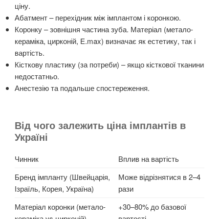
ціну.
Абатмент – перехідник між імплантом і коронкою.
Коронку – зовнішня частина зуба. Матеріал (метало-
кераміка, цирконій, E.max) визначає як естетику, так і
вартість.
Кісткову пластику (за потреби) – якщо кісткової тканини
недостатньо.
Анестезію та подальше спостереження.
Від чого залежить ціна імплантів в
Україні
Чинник
Вплив на вартість
Бренд імпланту (Швейцарія,
Може відрізнятися в 2–4
Ізраїль, Корея, Україна)
рази
Матеріал коронки (метало-
+30–80% до базової
кераміка vs цирконій)
вартості