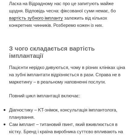
Ласка на Відрадному нас про це запитують майже
щодня. Відповідь чесна: фіксованої суми немає, бо
вартість зубного імпланту
залежить від кількох
конкретних чинників. Розберемо кожен із них.
З чого складається вартість
імплантації
Пацієнти нерідко дивуються, чому в різних клініках ціна
на зубні імплантати відрізняється в рази. Справа не в
маркетингу – в реальному наповненні послуги.
Повний цикл імплантації включає:
Діагностику – KT-знімок, консультація імплантолога,
планування.
Сам імплант – титановий гвинт, який вживлюється в
кістку. Бренд і країна виробника суттєво впливають на