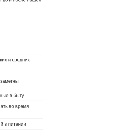
ких и средних
езаметны
ные в быту
мать во время
й в питании