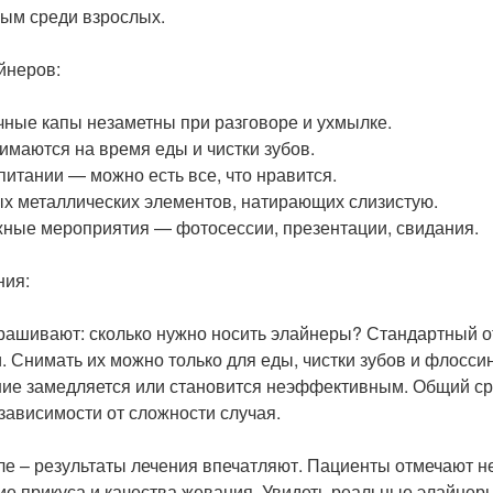
ым среди взрослых.
йнеров:
чные капы незаметны при разговоре и ухмылке.
имаются на время еды и чистки зубов.
питании — можно есть все, что нравится.
ых металлических элементов, натирающих слизистую.
ные мероприятия — фотосессии, презентации, свидания.
ния:
рашивают: сколько нужно носить элайнеры? Стандартный о
и. Снимать их можно только для еды, чистки зубов и флоссин
ние замедляется или становится неэффективным. Общий сро
 зависимости от сложности случая.
ле – результаты лечения впечатляют. Пациенты отмечают н
ие прикуса и качества жевания. Увидеть реальные элайнер