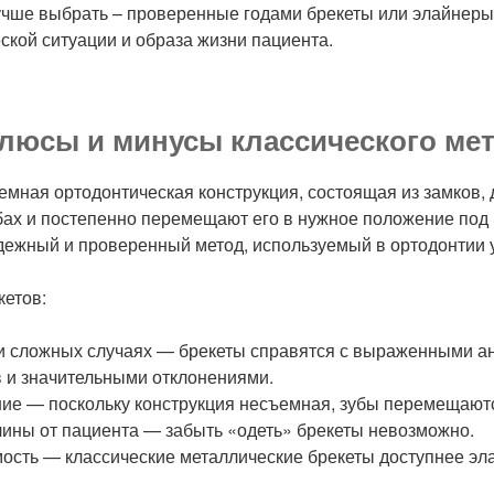
учше выбрать – проверенные годами брекеты или элайнеры?
ской ситуации и образа жизни пациента.
люсы и минусы классического ме
емная ортодонтическая конструкция, состоящая из замков, д
бах и постепенно перемещают его в нужное положение под
дежный и проверенный метод, используемый в ортодонтии у
етов:
 сложных случаях — брекеты справятся с выраженными а
в и значительными отклонениями.
ие — поскольку конструкция несъемная, зубы перемещают
лины от пациента — забыть «одеть» брекеты невозможно.
мость — классические металлические брекеты доступнее эл