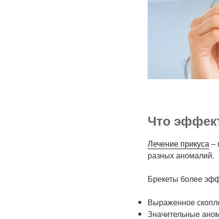
Что эффект
Лечение прикуса
– 
разных аномалий.
Брекеты более эфф
Выраженное скопле
Значительные анома