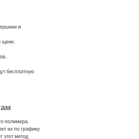
 ершики и
 щеки.
ов.
дут бесплатную
там
го полимера.
ет их по графику
т этот метод