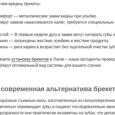
 чем вредны брекеты:
омфорт — металлические замки видны при улыбке.
круг замков накапливается налет, требуются специальные
той — В первые недели дуга и замки могут натирать губы и
ании — запрещены жесткие, клейкие и жесткие продукты.
ена — риск кариеса возрастает без тщательной очистки зуб
иваете
установку брекетов
в Ласке – наши ортодонты прове
дберут оптимальный вид системы для вашего случая.
 современная альтернатива бреке
озрачные съемные капы, изготовленные из гипоаллергенно
чительно перемещает зубы и пациент последовательно меня
розрачности они практически незаметны на зубах, что делае