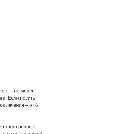
твет – не менее
га. Если носить
к лечения – от 6
е только ровные
ы до и после нашей