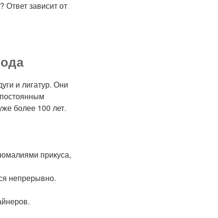
 Ответ зависит от
тода
уги и лигатур. Они
 постоянным
же более 100 лет.
номалиями прикуса,
ся непрерывно.
айнеров.