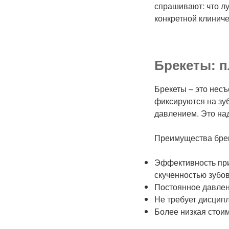
спрашивают: что л
конкретной клиниче
Брекеты: п
Брекеты – это несъ
фиксируются на зу
давлением. Это на
Преимущества брек
Эффективность при
скученностью зубо
Постоянное давлен
Не требует дисцип
Более низкая стои