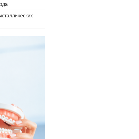
года
еталлических