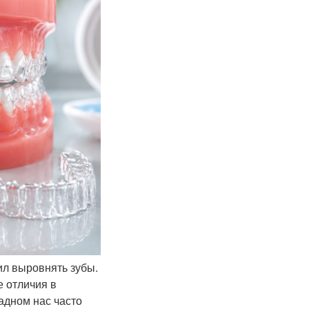
ил выровнять зубы.
 отличия в
адном нас часто