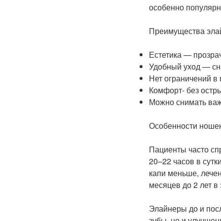
особенно популярн
Преимущества эла
Естетика — прозра
Удобный уход — сн
Нет ограничений в 
Комфорт- без остр
Можно снимать важ
Особенности ноше
Пациенты часто сп
20–22 часов в сутк
капи меньше, лече
месяцев до 2 лет в
Элайнеры до и пос
зубы, но и улучшен